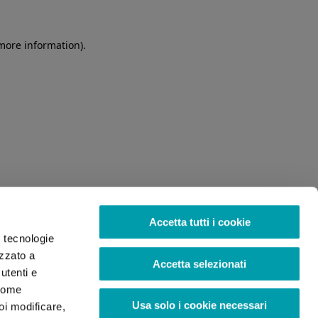
 more information)
.
Accetta tutti i cookie
o tecnologie
izzato a
Accetta selezionati
utenti e
 come
Usa solo i cookie necessari
oi modificare,