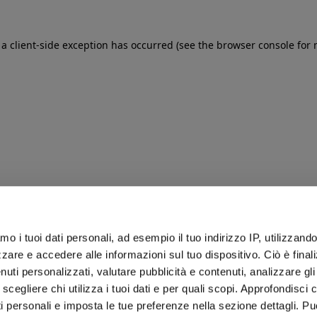
: a client-side exception has occurred (see the browser console for
iamo i tuoi dati personali, ad esempio il tuo indirizzo IP, utilizzand
zare e accedere alle informazioni sul tuo dispositivo. Ciò è final
uti personalizzati, valutare pubblicità e contenuti, analizzare gli 
 scegliere chi utilizza i tuoi dati e per quali scopi. Approfondisci
ti personali e imposta le tue preferenze nella sezione dettagli. Pu