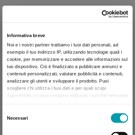
Informativa breve
Noi e i nostri partner trattiamo i tuoi dati personali, ad
esempio il tuo indirizzo IP, utilizzando tecnologie quali i
cookie, per memorizzare e accedere alle informazioni sul
tuo dispositivo. Ciò è finalizzato a pubblicare annunci e
contenuti personalizzati, valutare pubblicità e contenuti,
analizzare gli utenti e sviluppare il prodotto. Puoi
scegliere chi utilizza i tuoi dati e per quali scopi.
Approfondisci come vengono elaborati i tuoi dati personali
e imposta le tue preferenze nella sezione dettagli. Puoi
modificare, negare o ritirare il tuo consenso in qualsiasi
Selezione
momento dalla Dichiarazione sui “
Cookie
”.
Necessari
del
consenso
Application error: a client-side exception has occurred (see the