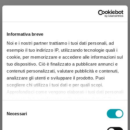
Informativa breve
Noi e i nostri partner trattiamo i tuoi dati personali, ad
esempio il tuo indirizzo IP, utilizzando tecnologie quali i
cookie, per memorizzare e accedere alle informazioni sul
tuo dispositivo. Ciò è finalizzato a pubblicare annunci e
contenuti personalizzati, valutare pubblicità e contenuti,
analizzare gli utenti e sviluppare il prodotto. Puoi
scegliere chi utilizza i tuoi dati e per quali scopi.
Approfondisci come vengono elaborati i tuoi dati personali
e imposta le tue preferenze nella sezione dettagli. Puoi
modificare, negare o ritirare il tuo consenso in qualsiasi
Selezione
momento dalla Dichiarazione sui “
Cookie
”.
Necessari
del
consenso
Application error: a client-side exception has occurred (see the