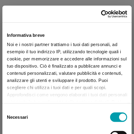
Informativa breve
Noi e i nostri partner trattiamo i tuoi dati personali, ad
esempio il tuo indirizzo IP, utilizzando tecnologie quali i
cookie, per memorizzare e accedere alle informazioni sul
tuo dispositivo. Ciò è finalizzato a pubblicare annunci e
contenuti personalizzati, valutare pubblicità e contenuti,
analizzare gli utenti e sviluppare il prodotto. Puoi
scegliere chi utilizza i tuoi dati e per quali scopi.
Approfondisci come vengono elaborati i tuoi dati personali
e imposta le tue preferenze nella sezione dettagli. Puoi
modificare, negare o ritirare il tuo consenso in qualsiasi
Selezione
momento dalla Dichiarazione sui “
Cookie
”.
Necessari
del
consenso
Application error: a client-side exception has occurred (see the