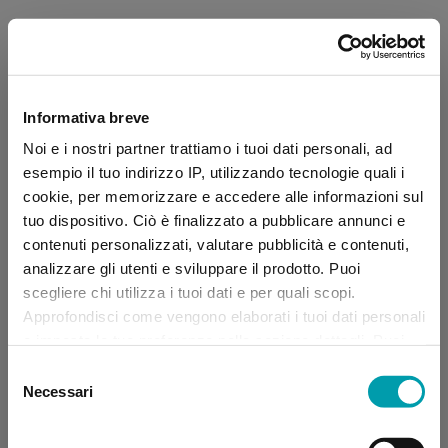
Informativa breve
Noi e i nostri partner trattiamo i tuoi dati personali, ad
esempio il tuo indirizzo IP, utilizzando tecnologie quali i
cookie, per memorizzare e accedere alle informazioni sul
tuo dispositivo. Ciò è finalizzato a pubblicare annunci e
contenuti personalizzati, valutare pubblicità e contenuti,
analizzare gli utenti e sviluppare il prodotto. Puoi
scegliere chi utilizza i tuoi dati e per quali scopi.
Approfondisci come vengono elaborati i tuoi dati personali
e imposta le tue preferenze nella sezione dettagli. Puoi
modificare, negare o ritirare il tuo consenso in qualsiasi
Selezione
momento dalla Dichiarazione sui “
Cookie
”.
Necessari
del
consenso
Application error: a client-side exception has occurred (see the