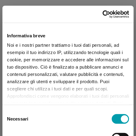
Informativa breve
Noi e i nostri partner trattiamo i tuoi dati personali, ad
esempio il tuo indirizzo IP, utilizzando tecnologie quali i
cookie, per memorizzare e accedere alle informazioni sul
tuo dispositivo. Ciò è finalizzato a pubblicare annunci e
contenuti personalizzati, valutare pubblicità e contenuti,
analizzare gli utenti e sviluppare il prodotto. Puoi
scegliere chi utilizza i tuoi dati e per quali scopi.
Approfondisci come vengono elaborati i tuoi dati personali
e imposta le tue preferenze nella sezione dettagli. Puoi
modificare, negare o ritirare il tuo consenso in qualsiasi
Selezione
momento dalla Dichiarazione sui “
Cookie
”.
Necessari
del
consenso
Application error: a client-side exception has occurred (see the