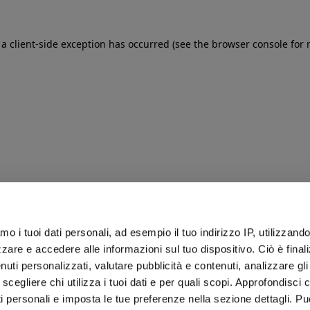
: a client-side exception has occurred (see the browser console for
iamo i tuoi dati personali, ad esempio il tuo indirizzo IP, utilizzand
zare e accedere alle informazioni sul tuo dispositivo. Ciò è final
uti personalizzati, valutare pubblicità e contenuti, analizzare gli 
 scegliere chi utilizza i tuoi dati e per quali scopi. Approfondisci
ti personali e imposta le tue preferenze nella sezione dettagli. Pu