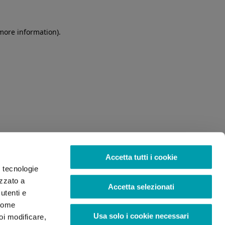
 more information)
.
Accetta tutti i cookie
o tecnologie
izzato a
Accetta selezionati
utenti e
 come
Usa solo i cookie necessari
oi modificare,