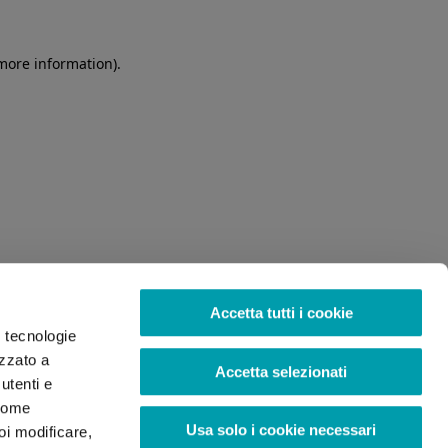
 more information)
.
Accetta tutti i cookie
o tecnologie
izzato a
Accetta selezionati
utenti e
 come
Usa solo i cookie necessari
oi modificare,