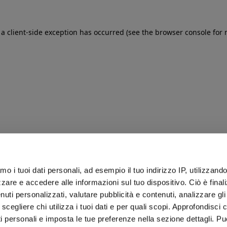
: a client-side exception has occurred (see the browser console for
iamo i tuoi dati personali, ad esempio il tuo indirizzo IP, utilizzand
zare e accedere alle informazioni sul tuo dispositivo. Ciò è final
uti personalizzati, valutare pubblicità e contenuti, analizzare gli 
 scegliere chi utilizza i tuoi dati e per quali scopi. Approfondisci
ti personali e imposta le tue preferenze nella sezione dettagli. Pu