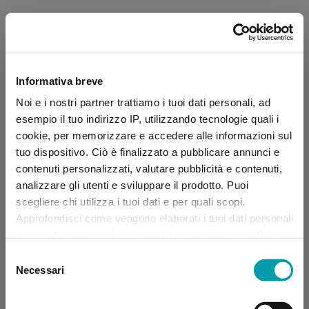
Informativa breve
Noi e i nostri partner trattiamo i tuoi dati personali, ad
esempio il tuo indirizzo IP, utilizzando tecnologie quali i
cookie, per memorizzare e accedere alle informazioni sul
tuo dispositivo. Ciò è finalizzato a pubblicare annunci e
contenuti personalizzati, valutare pubblicità e contenuti,
analizzare gli utenti e sviluppare il prodotto. Puoi
scegliere chi utilizza i tuoi dati e per quali scopi.
Approfondisci come vengono elaborati i tuoi dati personali
e imposta le tue preferenze nella sezione dettagli. Puoi
modificare, negare o ritirare il tuo consenso in qualsiasi
Selezione
momento dalla Dichiarazione sui “
Cookie
”.
Necessari
del
consenso
Application error: a client-side exception has occurred (see the