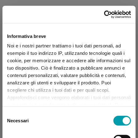
Informativa breve
Noi e i nostri partner trattiamo i tuoi dati personali, ad
esempio il tuo indirizzo IP, utilizzando tecnologie quali i
cookie, per memorizzare e accedere alle informazioni sul
tuo dispositivo. Ciò è finalizzato a pubblicare annunci e
contenuti personalizzati, valutare pubblicità e contenuti,
analizzare gli utenti e sviluppare il prodotto. Puoi
scegliere chi utilizza i tuoi dati e per quali scopi.
Approfondisci come vengono elaborati i tuoi dati personali
e imposta le tue preferenze nella sezione dettagli. Puoi
modificare, negare o ritirare il tuo consenso in qualsiasi
Selezione
momento dalla Dichiarazione sui “
Cookie
”.
Necessari
del
consenso
Application error: a client-side exception has occurred (see the