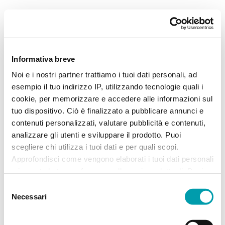
Informativa breve
Noi e i nostri partner trattiamo i tuoi dati personali, ad
esempio il tuo indirizzo IP, utilizzando tecnologie quali i
cookie, per memorizzare e accedere alle informazioni sul
tuo dispositivo. Ciò è finalizzato a pubblicare annunci e
contenuti personalizzati, valutare pubblicità e contenuti,
analizzare gli utenti e sviluppare il prodotto. Puoi
scegliere chi utilizza i tuoi dati e per quali scopi.
Approfondisci come vengono elaborati i tuoi dati personali
e imposta le tue preferenze nella sezione dettagli. Puoi
modificare, negare o ritirare il tuo consenso in qualsiasi
Selezione
momento dalla Dichiarazione sui “
Cookie
”.
Necessari
del
consenso
Application error: a client-side exception has occurred (see the