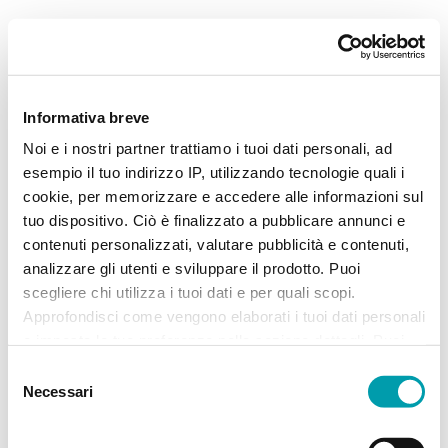
Informativa breve
Noi e i nostri partner trattiamo i tuoi dati personali, ad
esempio il tuo indirizzo IP, utilizzando tecnologie quali i
cookie, per memorizzare e accedere alle informazioni sul
tuo dispositivo. Ciò è finalizzato a pubblicare annunci e
contenuti personalizzati, valutare pubblicità e contenuti,
analizzare gli utenti e sviluppare il prodotto. Puoi
scegliere chi utilizza i tuoi dati e per quali scopi.
Approfondisci come vengono elaborati i tuoi dati personali
e imposta le tue preferenze nella sezione dettagli. Puoi
modificare, negare o ritirare il tuo consenso in qualsiasi
Selezione
momento dalla Dichiarazione sui “
Cookie
”.
Necessari
del
consenso
Application error: a client-side exception has occurred (see the