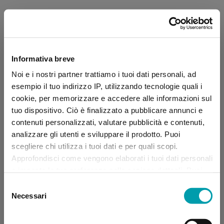
Informativa breve
Noi e i nostri partner trattiamo i tuoi dati personali, ad
esempio il tuo indirizzo IP, utilizzando tecnologie quali i
cookie, per memorizzare e accedere alle informazioni sul
tuo dispositivo. Ciò è finalizzato a pubblicare annunci e
contenuti personalizzati, valutare pubblicità e contenuti,
analizzare gli utenti e sviluppare il prodotto. Puoi
scegliere chi utilizza i tuoi dati e per quali scopi.
Approfondisci come vengono elaborati i tuoi dati personali
e imposta le tue preferenze nella sezione dettagli. Puoi
modificare, negare o ritirare il tuo consenso in qualsiasi
Selezione
momento dalla Dichiarazione sui “
Cookie
”.
Necessari
del
consenso
Application error: a client-side exception has occurred (see the