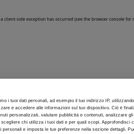
: a client-side exception has occurred (see the browser console for
iamo i tuoi dati personali, ad esempio il tuo indirizzo IP, utilizzand
zare e accedere alle informazioni sul tuo dispositivo. Ciò è final
uti personalizzati, valutare pubblicità e contenuti, analizzare gli 
 scegliere chi utilizza i tuoi dati e per quali scopi. Approfondisci
ti personali e imposta le tue preferenze nella sezione dettagli. Pu