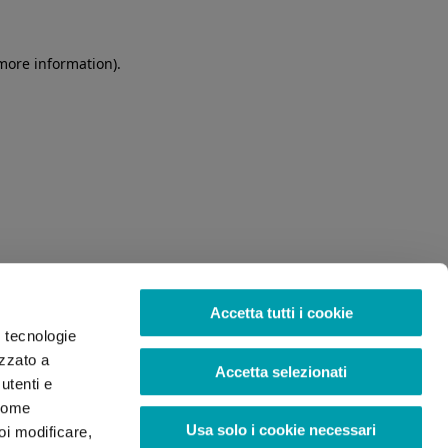
 more information)
.
Accetta tutti i cookie
o tecnologie
izzato a
Accetta selezionati
utenti e
 come
Usa solo i cookie necessari
oi modificare,