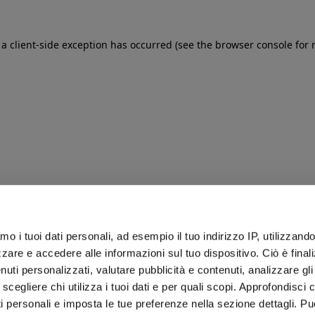
: a client-side exception has occurred (see the browser console for
iamo i tuoi dati personali, ad esempio il tuo indirizzo IP, utilizzand
zare e accedere alle informazioni sul tuo dispositivo. Ciò è final
uti personalizzati, valutare pubblicità e contenuti, analizzare gli 
 scegliere chi utilizza i tuoi dati e per quali scopi. Approfondisci
ti personali e imposta le tue preferenze nella sezione dettagli. Pu