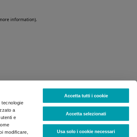
 more information)
.
Accetta tutti i cookie
o tecnologie
izzato a
Accetta selezionati
utenti e
 come
Usa solo i cookie necessari
oi modificare,