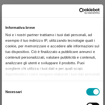
Informativa breve
Noi e i nostri partner trattiamo i tuoi dati personali, ad
esempio il tuo indirizzo IP, utilizzando tecnologie quali i
cookie, per memorizzare e accedere alle informazioni sul
tuo dispositivo. Ciò è finalizzato a pubblicare annunci e
contenuti personalizzati, valutare pubblicità e contenuti,
analizzare gli utenti e sviluppare il prodotto. Puoi
scegliere chi utilizza i tuoi dati e per quali scopi.
Approfondisci come vengono elaborati i tuoi dati personali
e imposta le tue preferenze nella sezione dettagli. Puoi
modificare, negare o ritirare il tuo consenso in qualsiasi
Selezione
momento dalla Dichiarazione sui “
Cookie
”.
Necessari
del
consenso
Application error: a client-side exception has occurred (see the