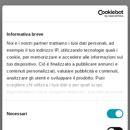
Informativa breve
Noi e i nostri partner trattiamo i tuoi dati personali, ad
esempio il tuo indirizzo IP, utilizzando tecnologie quali i
cookie, per memorizzare e accedere alle informazioni sul
tuo dispositivo. Ciò è finalizzato a pubblicare annunci e
contenuti personalizzati, valutare pubblicità e contenuti,
analizzare gli utenti e sviluppare il prodotto. Puoi
scegliere chi utilizza i tuoi dati e per quali scopi.
Approfondisci come vengono elaborati i tuoi dati personali
e imposta le tue preferenze nella sezione dettagli. Puoi
modificare, negare o ritirare il tuo consenso in qualsiasi
Selezione
momento dalla Dichiarazione sui “
Cookie
”.
Necessari
del
consenso
Application error: a client-side exception has occurred (see the