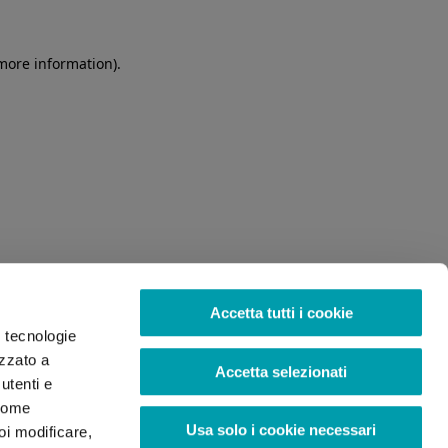
 more information)
.
Accetta tutti i cookie
o tecnologie
izzato a
Accetta selezionati
utenti e
 come
Usa solo i cookie necessari
oi modificare,