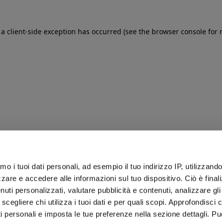
: a client-side exception has occurred (see the browser console for
iamo i tuoi dati personali, ad esempio il tuo indirizzo IP, utilizzand
zare e accedere alle informazioni sul tuo dispositivo. Ciò è final
uti personalizzati, valutare pubblicità e contenuti, analizzare gli 
 scegliere chi utilizza i tuoi dati e per quali scopi. Approfondisci
ti personali e imposta le tue preferenze nella sezione dettagli. Pu