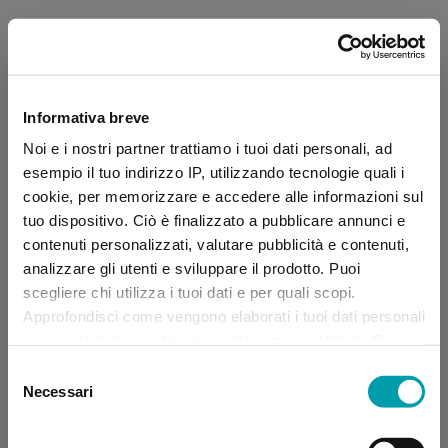
Informativa breve
Noi e i nostri partner trattiamo i tuoi dati personali, ad
esempio il tuo indirizzo IP, utilizzando tecnologie quali i
cookie, per memorizzare e accedere alle informazioni sul
tuo dispositivo. Ciò è finalizzato a pubblicare annunci e
contenuti personalizzati, valutare pubblicità e contenuti,
analizzare gli utenti e sviluppare il prodotto. Puoi
scegliere chi utilizza i tuoi dati e per quali scopi.
Approfondisci come vengono elaborati i tuoi dati personali
e imposta le tue preferenze nella sezione dettagli. Puoi
modificare, negare o ritirare il tuo consenso in qualsiasi
Selezione
momento dalla Dichiarazione sui “
Cookie
”.
Necessari
del
consenso
Application error: a client-side exception has occurred (see the