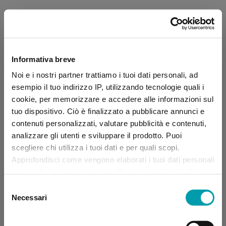
Informativa breve
Noi e i nostri partner trattiamo i tuoi dati personali, ad
esempio il tuo indirizzo IP, utilizzando tecnologie quali i
cookie, per memorizzare e accedere alle informazioni sul
tuo dispositivo. Ciò è finalizzato a pubblicare annunci e
contenuti personalizzati, valutare pubblicità e contenuti,
analizzare gli utenti e sviluppare il prodotto. Puoi
scegliere chi utilizza i tuoi dati e per quali scopi.
Approfondisci come vengono elaborati i tuoi dati personali
e imposta le tue preferenze nella sezione dettagli. Puoi
modificare, negare o ritirare il tuo consenso in qualsiasi
Selezione
momento dalla Dichiarazione sui “
Cookie
”.
Necessari
del
consenso
Application error: a client-side exception has occurred (see the