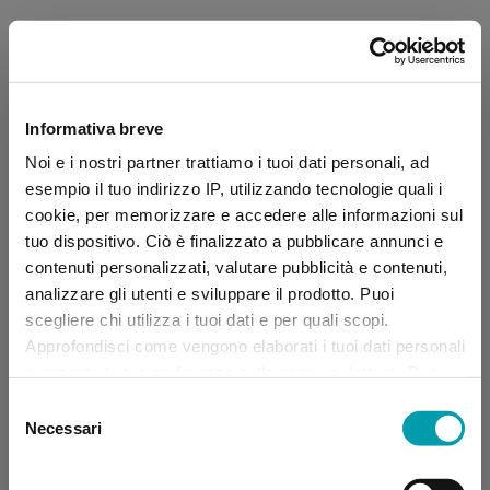
Informativa breve
Noi e i nostri partner trattiamo i tuoi dati personali, ad
esempio il tuo indirizzo IP, utilizzando tecnologie quali i
cookie, per memorizzare e accedere alle informazioni sul
tuo dispositivo. Ciò è finalizzato a pubblicare annunci e
contenuti personalizzati, valutare pubblicità e contenuti,
analizzare gli utenti e sviluppare il prodotto. Puoi
scegliere chi utilizza i tuoi dati e per quali scopi.
Approfondisci come vengono elaborati i tuoi dati personali
e imposta le tue preferenze nella sezione dettagli. Puoi
modificare, negare o ritirare il tuo consenso in qualsiasi
Selezione
momento dalla Dichiarazione sui “
Cookie
”.
Necessari
del
consenso
Application error: a client-side exception has occurred (see the