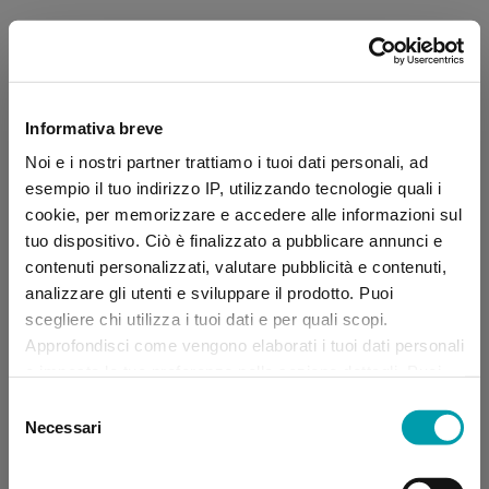
Informativa breve
Noi e i nostri partner trattiamo i tuoi dati personali, ad
esempio il tuo indirizzo IP, utilizzando tecnologie quali i
cookie, per memorizzare e accedere alle informazioni sul
tuo dispositivo. Ciò è finalizzato a pubblicare annunci e
contenuti personalizzati, valutare pubblicità e contenuti,
analizzare gli utenti e sviluppare il prodotto. Puoi
scegliere chi utilizza i tuoi dati e per quali scopi.
Approfondisci come vengono elaborati i tuoi dati personali
e imposta le tue preferenze nella sezione dettagli. Puoi
modificare, negare o ritirare il tuo consenso in qualsiasi
Selezione
momento dalla Dichiarazione sui “
Cookie
”.
Necessari
del
consenso
Application error: a client-side exception has occurred (see the