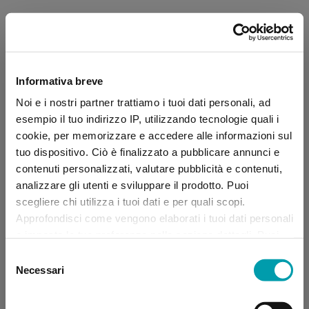
Informativa breve
Noi e i nostri partner trattiamo i tuoi dati personali, ad
esempio il tuo indirizzo IP, utilizzando tecnologie quali i
cookie, per memorizzare e accedere alle informazioni sul
tuo dispositivo. Ciò è finalizzato a pubblicare annunci e
contenuti personalizzati, valutare pubblicità e contenuti,
analizzare gli utenti e sviluppare il prodotto. Puoi
scegliere chi utilizza i tuoi dati e per quali scopi.
Approfondisci come vengono elaborati i tuoi dati personali
e imposta le tue preferenze nella sezione dettagli. Puoi
modificare, negare o ritirare il tuo consenso in qualsiasi
Selezione
momento dalla Dichiarazione sui “
Cookie
”.
Necessari
del
consenso
Application error: a client-side exception has occurred (see the