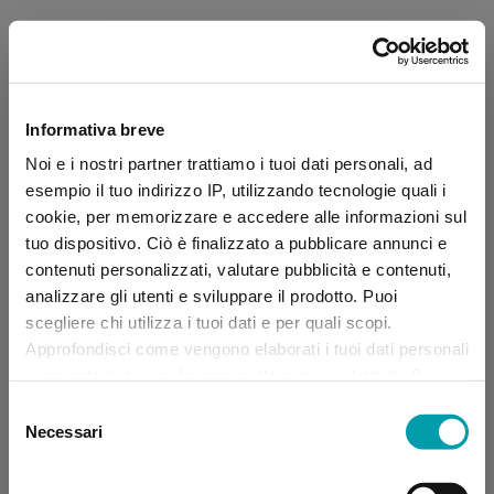
Informativa breve
Noi e i nostri partner trattiamo i tuoi dati personali, ad
esempio il tuo indirizzo IP, utilizzando tecnologie quali i
cookie, per memorizzare e accedere alle informazioni sul
tuo dispositivo. Ciò è finalizzato a pubblicare annunci e
contenuti personalizzati, valutare pubblicità e contenuti,
analizzare gli utenti e sviluppare il prodotto. Puoi
scegliere chi utilizza i tuoi dati e per quali scopi.
Approfondisci come vengono elaborati i tuoi dati personali
e imposta le tue preferenze nella sezione dettagli. Puoi
modificare, negare o ritirare il tuo consenso in qualsiasi
Selezione
momento dalla Dichiarazione sui “
Cookie
”.
Necessari
del
consenso
Application error: a client-side exception has occurred (see the