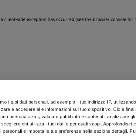
: a client-side exception has occurred (see the browser console for
iamo i tuoi dati personali, ad esempio il tuo indirizzo IP, utilizzand
zare e accedere alle informazioni sul tuo dispositivo. Ciò è final
uti personalizzati, valutare pubblicità e contenuti, analizzare gli 
 scegliere chi utilizza i tuoi dati e per quali scopi. Approfondisci
ti personali e imposta le tue preferenze nella sezione dettagli. Pu