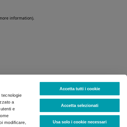
 more information)
.
Accetta tutti i cookie
o tecnologie
izzato a
Accetta selezionati
utenti e
 come
Usa solo i cookie necessari
oi modificare,