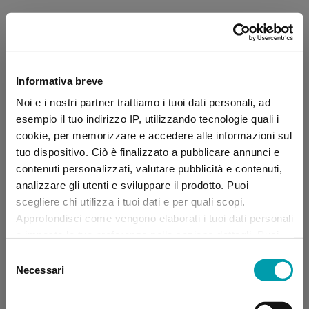
Informativa breve
Noi e i nostri partner trattiamo i tuoi dati personali, ad
esempio il tuo indirizzo IP, utilizzando tecnologie quali i
cookie, per memorizzare e accedere alle informazioni sul
tuo dispositivo. Ciò è finalizzato a pubblicare annunci e
contenuti personalizzati, valutare pubblicità e contenuti,
analizzare gli utenti e sviluppare il prodotto. Puoi
scegliere chi utilizza i tuoi dati e per quali scopi.
Approfondisci come vengono elaborati i tuoi dati personali
e imposta le tue preferenze nella sezione dettagli. Puoi
modificare, negare o ritirare il tuo consenso in qualsiasi
Selezione
momento dalla Dichiarazione sui “
Cookie
”.
Necessari
del
consenso
Application error: a client-side exception has occurred (see the