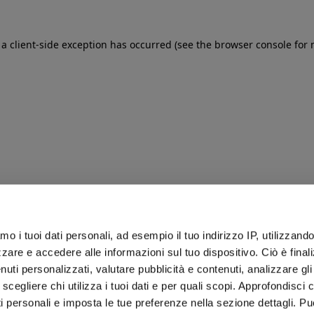
: a client-side exception has occurred (see the browser console for
iamo i tuoi dati personali, ad esempio il tuo indirizzo IP, utilizzand
zare e accedere alle informazioni sul tuo dispositivo. Ciò è final
uti personalizzati, valutare pubblicità e contenuti, analizzare gli 
 scegliere chi utilizza i tuoi dati e per quali scopi. Approfondisci
ti personali e imposta le tue preferenze nella sezione dettagli. Pu