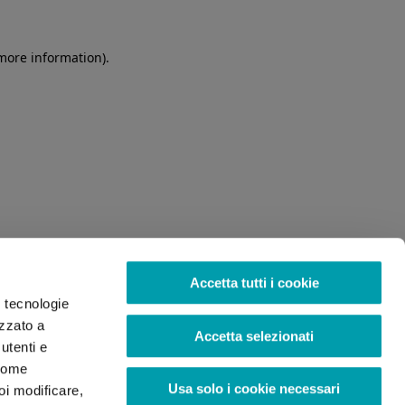
 more information)
.
Accetta tutti i cookie
o tecnologie
izzato a
Accetta selezionati
utenti e
 come
Usa solo i cookie necessari
oi modificare,