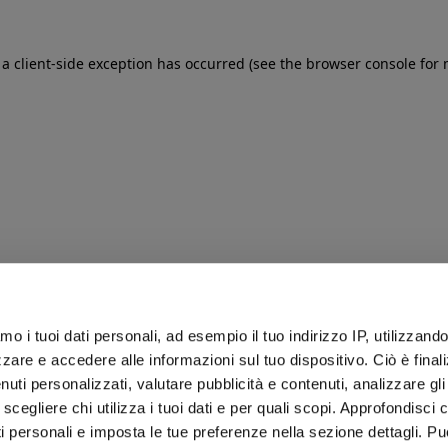
: a client-side exception has occurred (see the browser console for
iamo i tuoi dati personali, ad esempio il tuo indirizzo IP, utilizzand
zare e accedere alle informazioni sul tuo dispositivo. Ciò è final
uti personalizzati, valutare pubblicità e contenuti, analizzare gli 
 scegliere chi utilizza i tuoi dati e per quali scopi. Approfondisci
ti personali e imposta le tue preferenze nella sezione dettagli. Pu