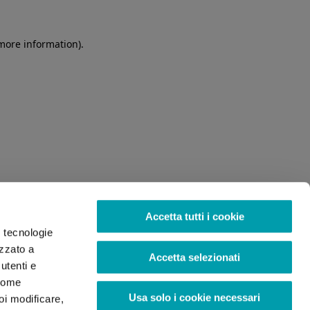
 more information)
.
Accetta tutti i cookie
o tecnologie
izzato a
Accetta selezionati
utenti e
 come
Usa solo i cookie necessari
oi modificare,