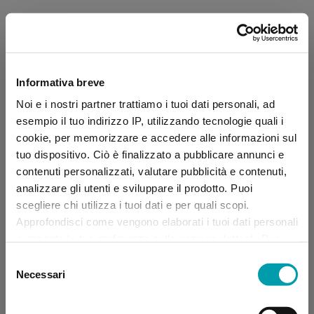
Informativa breve
Noi e i nostri partner trattiamo i tuoi dati personali, ad
esempio il tuo indirizzo IP, utilizzando tecnologie quali i
cookie, per memorizzare e accedere alle informazioni sul
tuo dispositivo. Ciò è finalizzato a pubblicare annunci e
contenuti personalizzati, valutare pubblicità e contenuti,
analizzare gli utenti e sviluppare il prodotto. Puoi
scegliere chi utilizza i tuoi dati e per quali scopi.
Approfondisci come vengono elaborati i tuoi dati personali
e imposta le tue preferenze nella sezione dettagli. Puoi
modificare, negare o ritirare il tuo consenso in qualsiasi
Selezione
momento dalla Dichiarazione sui “
Cookie
”.
Necessari
del
consenso
Application error: a client-side exception has occurred (see the