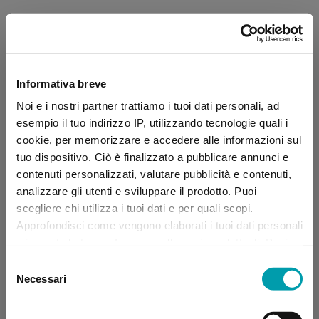
Informativa breve
Noi e i nostri partner trattiamo i tuoi dati personali, ad
esempio il tuo indirizzo IP, utilizzando tecnologie quali i
cookie, per memorizzare e accedere alle informazioni sul
tuo dispositivo. Ciò è finalizzato a pubblicare annunci e
contenuti personalizzati, valutare pubblicità e contenuti,
analizzare gli utenti e sviluppare il prodotto. Puoi
scegliere chi utilizza i tuoi dati e per quali scopi.
Approfondisci come vengono elaborati i tuoi dati personali
e imposta le tue preferenze nella sezione dettagli. Puoi
modificare, negare o ritirare il tuo consenso in qualsiasi
Selezione
momento dalla Dichiarazione sui “
Cookie
”.
Necessari
del
consenso
Application error: a client-side exception has occurred (see the