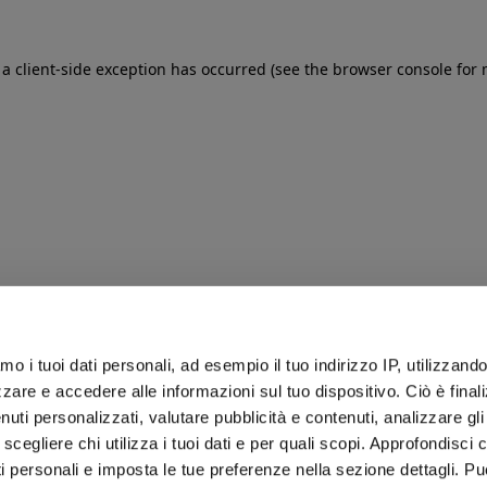
: a client-side exception has occurred (see the browser console for
iamo i tuoi dati personali, ad esempio il tuo indirizzo IP, utilizzand
zare e accedere alle informazioni sul tuo dispositivo. Ciò è final
uti personalizzati, valutare pubblicità e contenuti, analizzare gli 
 scegliere chi utilizza i tuoi dati e per quali scopi. Approfondisci
ti personali e imposta le tue preferenze nella sezione dettagli. Pu