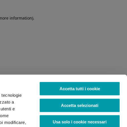
 more information)
.
Accetta tutti i cookie
o tecnologie
izzato a
Accetta selezionati
utenti e
 come
Usa solo i cookie necessari
oi modificare,