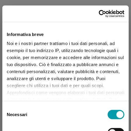
Informativa breve
Noi e i nostri partner trattiamo i tuoi dati personali, ad
esempio il tuo indirizzo IP, utilizzando tecnologie quali i
cookie, per memorizzare e accedere alle informazioni sul
tuo dispositivo. Ciò è finalizzato a pubblicare annunci e
contenuti personalizzati, valutare pubblicità e contenuti,
analizzare gli utenti e sviluppare il prodotto. Puoi
scegliere chi utilizza i tuoi dati e per quali scopi.
Approfondisci come vengono elaborati i tuoi dati personali
e imposta le tue preferenze nella sezione dettagli. Puoi
modificare, negare o ritirare il tuo consenso in qualsiasi
Selezione
momento dalla Dichiarazione sui “
Cookie
”.
Necessari
del
consenso
Application error: a client-side exception has occurred (see the