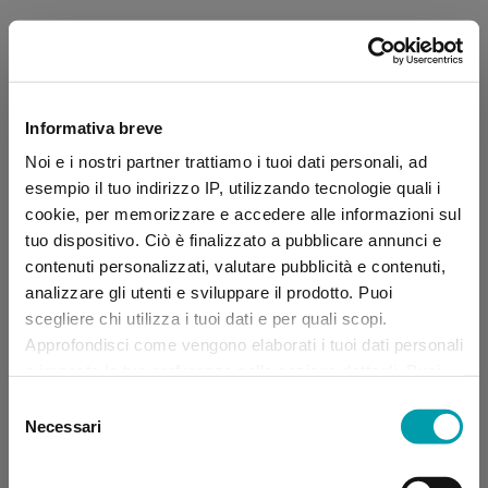
Informativa breve
Noi e i nostri partner trattiamo i tuoi dati personali, ad
esempio il tuo indirizzo IP, utilizzando tecnologie quali i
cookie, per memorizzare e accedere alle informazioni sul
tuo dispositivo. Ciò è finalizzato a pubblicare annunci e
contenuti personalizzati, valutare pubblicità e contenuti,
analizzare gli utenti e sviluppare il prodotto. Puoi
scegliere chi utilizza i tuoi dati e per quali scopi.
Approfondisci come vengono elaborati i tuoi dati personali
e imposta le tue preferenze nella sezione dettagli. Puoi
modificare, negare o ritirare il tuo consenso in qualsiasi
Selezione
momento dalla Dichiarazione sui “
Cookie
”.
Necessari
del
consenso
Application error: a client-side exception has occurred (see the