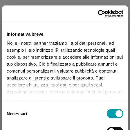
Informativa breve
Noi e i nostri partner trattiamo i tuoi dati personali, ad
esempio il tuo indirizzo IP, utilizzando tecnologie quali i
cookie, per memorizzare e accedere alle informazioni sul
tuo dispositivo. Ciò è finalizzato a pubblicare annunci e
contenuti personalizzati, valutare pubblicità e contenuti,
analizzare gli utenti e sviluppare il prodotto. Puoi
scegliere chi utilizza i tuoi dati e per quali scopi.
Approfondisci come vengono elaborati i tuoi dati personali
e imposta le tue preferenze nella sezione dettagli. Puoi
modificare, negare o ritirare il tuo consenso in qualsiasi
Selezione
momento dalla Dichiarazione sui “
Cookie
”.
Necessari
del
consenso
Application error: a client-side exception has occurred (see the