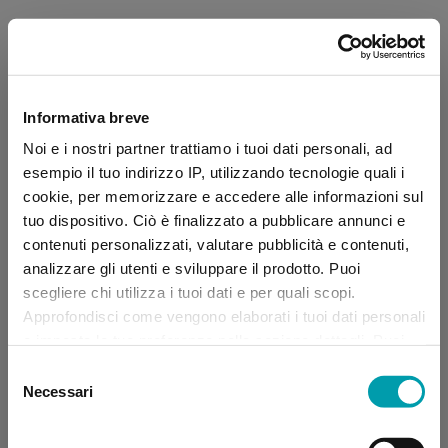
Informativa breve
Noi e i nostri partner trattiamo i tuoi dati personali, ad
esempio il tuo indirizzo IP, utilizzando tecnologie quali i
cookie, per memorizzare e accedere alle informazioni sul
tuo dispositivo. Ciò è finalizzato a pubblicare annunci e
contenuti personalizzati, valutare pubblicità e contenuti,
analizzare gli utenti e sviluppare il prodotto. Puoi
scegliere chi utilizza i tuoi dati e per quali scopi.
Approfondisci come vengono elaborati i tuoi dati personali
e imposta le tue preferenze nella sezione dettagli. Puoi
modificare, negare o ritirare il tuo consenso in qualsiasi
Selezione
momento dalla Dichiarazione sui “
Cookie
”.
Necessari
del
consenso
Application error: a client-side exception has occurred (see the