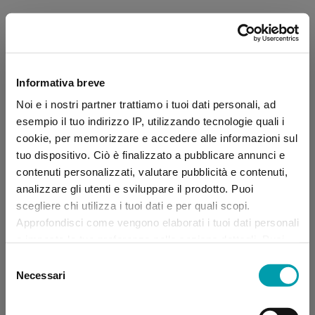
Informativa breve
Noi e i nostri partner trattiamo i tuoi dati personali, ad
esempio il tuo indirizzo IP, utilizzando tecnologie quali i
cookie, per memorizzare e accedere alle informazioni sul
tuo dispositivo. Ciò è finalizzato a pubblicare annunci e
contenuti personalizzati, valutare pubblicità e contenuti,
analizzare gli utenti e sviluppare il prodotto. Puoi
scegliere chi utilizza i tuoi dati e per quali scopi.
Approfondisci come vengono elaborati i tuoi dati personali
e imposta le tue preferenze nella sezione dettagli. Puoi
modificare, negare o ritirare il tuo consenso in qualsiasi
Selezione
momento dalla Dichiarazione sui “
Cookie
”.
Necessari
del
consenso
Application error: a client-side exception has occurred (see the