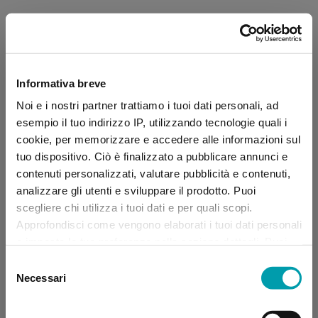
Informativa breve
Noi e i nostri partner trattiamo i tuoi dati personali, ad
esempio il tuo indirizzo IP, utilizzando tecnologie quali i
cookie, per memorizzare e accedere alle informazioni sul
tuo dispositivo. Ciò è finalizzato a pubblicare annunci e
contenuti personalizzati, valutare pubblicità e contenuti,
analizzare gli utenti e sviluppare il prodotto. Puoi
scegliere chi utilizza i tuoi dati e per quali scopi.
Approfondisci come vengono elaborati i tuoi dati personali
e imposta le tue preferenze nella sezione dettagli. Puoi
modificare, negare o ritirare il tuo consenso in qualsiasi
Selezione
momento dalla Dichiarazione sui “
Cookie
”.
Necessari
del
consenso
Application error: a client-side exception has occurred (see the