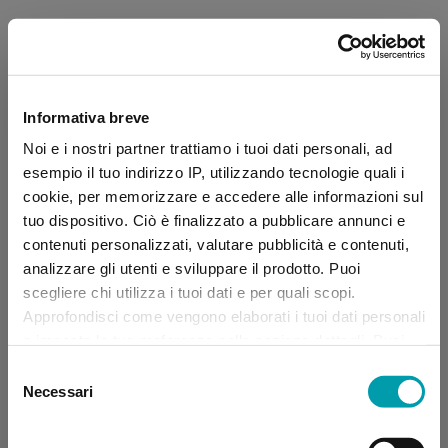
Informativa breve
Noi e i nostri partner trattiamo i tuoi dati personali, ad
esempio il tuo indirizzo IP, utilizzando tecnologie quali i
cookie, per memorizzare e accedere alle informazioni sul
tuo dispositivo. Ciò è finalizzato a pubblicare annunci e
contenuti personalizzati, valutare pubblicità e contenuti,
analizzare gli utenti e sviluppare il prodotto. Puoi
scegliere chi utilizza i tuoi dati e per quali scopi.
Approfondisci come vengono elaborati i tuoi dati personali
e imposta le tue preferenze nella sezione dettagli. Puoi
modificare, negare o ritirare il tuo consenso in qualsiasi
Selezione
momento dalla Dichiarazione sui “
Cookie
”.
Necessari
del
consenso
Application error: a client-side exception has occurred (see the