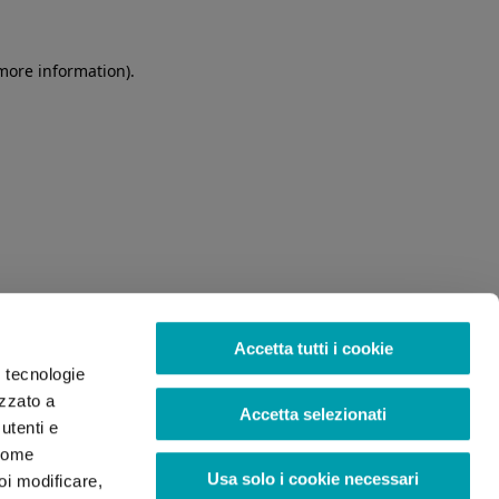
 more information)
.
Accetta tutti i cookie
o tecnologie
izzato a
Accetta selezionati
utenti e
 come
Usa solo i cookie necessari
oi modificare,