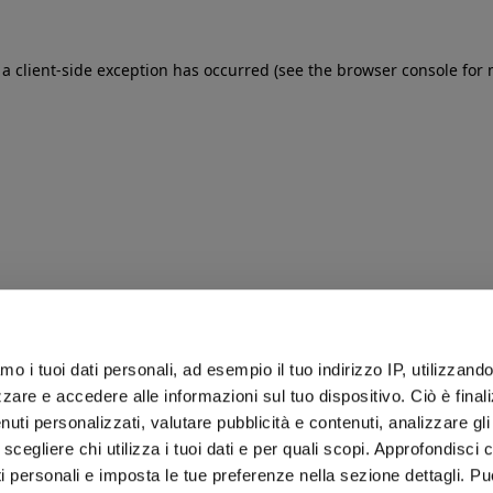
: a client-side exception has occurred (see the browser console for
iamo i tuoi dati personali, ad esempio il tuo indirizzo IP, utilizzand
zare e accedere alle informazioni sul tuo dispositivo. Ciò è final
uti personalizzati, valutare pubblicità e contenuti, analizzare gli 
 scegliere chi utilizza i tuoi dati e per quali scopi. Approfondisci
ti personali e imposta le tue preferenze nella sezione dettagli. Pu