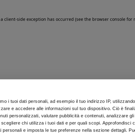
: a client-side exception has occurred (see the browser console for
iamo i tuoi dati personali, ad esempio il tuo indirizzo IP, utilizzand
zare e accedere alle informazioni sul tuo dispositivo. Ciò è final
uti personalizzati, valutare pubblicità e contenuti, analizzare gli 
 scegliere chi utilizza i tuoi dati e per quali scopi. Approfondisci
ti personali e imposta le tue preferenze nella sezione dettagli. Pu