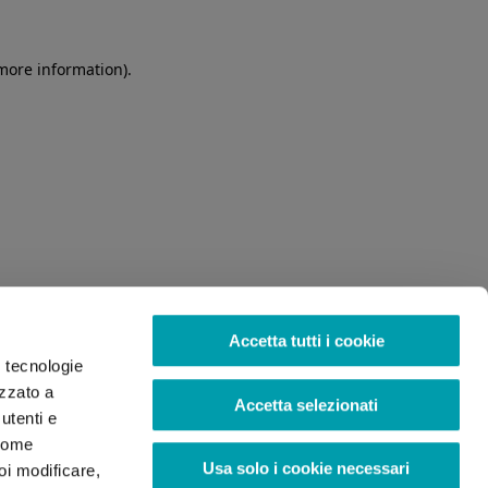
 more information)
.
Accetta tutti i cookie
o tecnologie
izzato a
Accetta selezionati
utenti e
 come
Usa solo i cookie necessari
oi modificare,