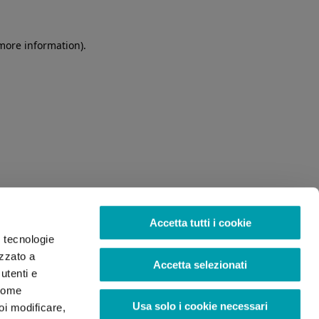
 more information)
.
Accetta tutti i cookie
o tecnologie
izzato a
Accetta selezionati
utenti e
 come
Usa solo i cookie necessari
oi modificare,