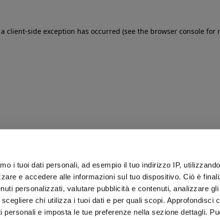
: a client-side exception has occurred (see the browser console for
iamo i tuoi dati personali, ad esempio il tuo indirizzo IP, utilizzand
zare e accedere alle informazioni sul tuo dispositivo. Ciò è final
uti personalizzati, valutare pubblicità e contenuti, analizzare gli 
 scegliere chi utilizza i tuoi dati e per quali scopi. Approfondisci
ti personali e imposta le tue preferenze nella sezione dettagli. Pu