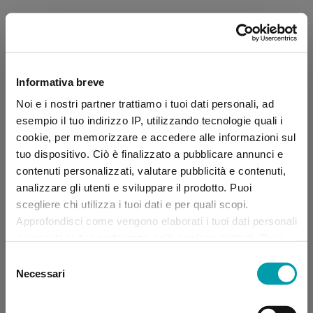
Informativa breve
Noi e i nostri partner trattiamo i tuoi dati personali, ad
esempio il tuo indirizzo IP, utilizzando tecnologie quali i
cookie, per memorizzare e accedere alle informazioni sul
tuo dispositivo. Ciò è finalizzato a pubblicare annunci e
contenuti personalizzati, valutare pubblicità e contenuti,
analizzare gli utenti e sviluppare il prodotto. Puoi
scegliere chi utilizza i tuoi dati e per quali scopi.
Approfondisci come vengono elaborati i tuoi dati personali
e imposta le tue preferenze nella sezione dettagli. Puoi
modificare, negare o ritirare il tuo consenso in qualsiasi
Selezione
momento dalla Dichiarazione sui “
Cookie
”.
Necessari
del
consenso
Application error: a client-side exception has occurred (see the