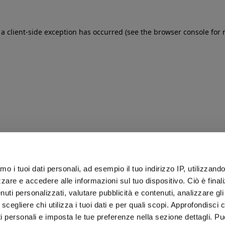
: a client-side exception has occurred (see the browser console for
iamo i tuoi dati personali, ad esempio il tuo indirizzo IP, utilizzand
zare e accedere alle informazioni sul tuo dispositivo. Ciò è final
uti personalizzati, valutare pubblicità e contenuti, analizzare gli 
 scegliere chi utilizza i tuoi dati e per quali scopi. Approfondisci
ti personali e imposta le tue preferenze nella sezione dettagli. Pu