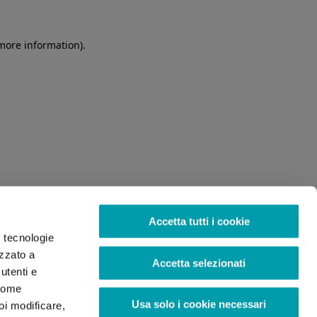
 more information)
.
Accetta tutti i cookie
o tecnologie
izzato a
Accetta selezionati
utenti e
 come
Usa solo i cookie necessari
oi modificare,