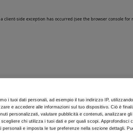
: a client-side exception has occurred (see the browser console for
iamo i tuoi dati personali, ad esempio il tuo indirizzo IP, utilizzand
zare e accedere alle informazioni sul tuo dispositivo. Ciò è final
uti personalizzati, valutare pubblicità e contenuti, analizzare gli 
 scegliere chi utilizza i tuoi dati e per quali scopi. Approfondisci
ti personali e imposta le tue preferenze nella sezione dettagli. Pu