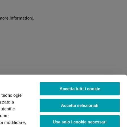
 more information)
.
Accetta tutti i cookie
o tecnologie
izzato a
Accetta selezionati
utenti e
 come
Usa solo i cookie necessari
oi modificare,