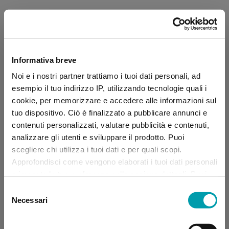
Informativa breve
Noi e i nostri partner trattiamo i tuoi dati personali, ad
esempio il tuo indirizzo IP, utilizzando tecnologie quali i
cookie, per memorizzare e accedere alle informazioni sul
tuo dispositivo. Ciò è finalizzato a pubblicare annunci e
contenuti personalizzati, valutare pubblicità e contenuti,
analizzare gli utenti e sviluppare il prodotto. Puoi
scegliere chi utilizza i tuoi dati e per quali scopi.
Approfondisci come vengono elaborati i tuoi dati personali
e imposta le tue preferenze nella sezione dettagli. Puoi
modificare, negare o ritirare il tuo consenso in qualsiasi
Selezione
momento dalla Dichiarazione sui “
Cookie
”.
Necessari
del
consenso
Application error: a client-side exception has occurred (see the