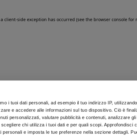
: a client-side exception has occurred (see the browser console for
iamo i tuoi dati personali, ad esempio il tuo indirizzo IP, utilizzand
zare e accedere alle informazioni sul tuo dispositivo. Ciò è final
uti personalizzati, valutare pubblicità e contenuti, analizzare gli 
 scegliere chi utilizza i tuoi dati e per quali scopi. Approfondisci
ti personali e imposta le tue preferenze nella sezione dettagli. Pu