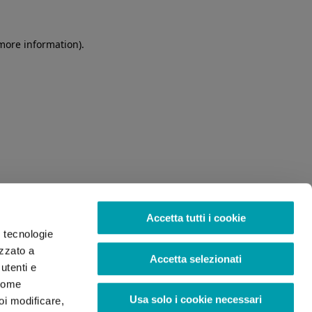
 more information)
.
Accetta tutti i cookie
o tecnologie
izzato a
Accetta selezionati
utenti e
 come
Usa solo i cookie necessari
oi modificare,