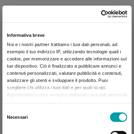
Informativa breve
Noi e i nostri partner trattiamo i tuoi dati personali, ad
esempio il tuo indirizzo IP, utilizzando tecnologie quali i
cookie, per memorizzare e accedere alle informazioni sul
tuo dispositivo. Ciò è finalizzato a pubblicare annunci e
contenuti personalizzati, valutare pubblicità e contenuti,
analizzare gli utenti e sviluppare il prodotto. Puoi
scegliere chi utilizza i tuoi dati e per quali scopi.
Approfondisci come vengono elaborati i tuoi dati personali
e imposta le tue preferenze nella sezione dettagli. Puoi
modificare, negare o ritirare il tuo consenso in qualsiasi
Selezione
momento dalla Dichiarazione sui “
Cookie
”.
Necessari
del
consenso
Application error: a client-side exception has occurred (see the