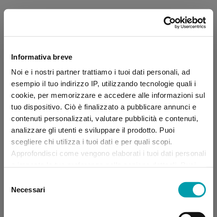
Informativa breve
Noi e i nostri partner trattiamo i tuoi dati personali, ad
esempio il tuo indirizzo IP, utilizzando tecnologie quali i
cookie, per memorizzare e accedere alle informazioni sul
tuo dispositivo. Ciò è finalizzato a pubblicare annunci e
contenuti personalizzati, valutare pubblicità e contenuti,
analizzare gli utenti e sviluppare il prodotto. Puoi
scegliere chi utilizza i tuoi dati e per quali scopi.
Approfondisci come vengono elaborati i tuoi dati personali
e imposta le tue preferenze nella sezione dettagli. Puoi
modificare, negare o ritirare il tuo consenso in qualsiasi
Selezione
momento dalla Dichiarazione sui “
Cookie
”.
Necessari
del
consenso
Application error: a client-side exception has occurred (see the