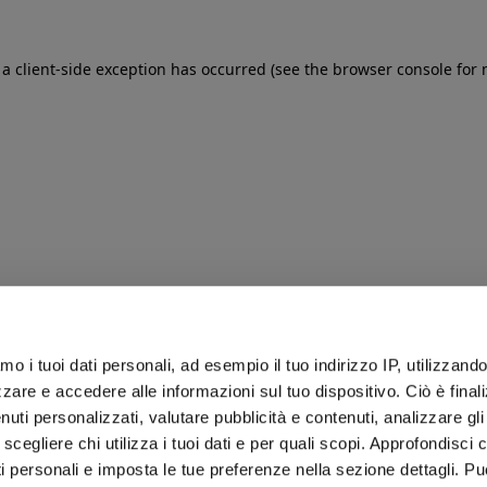
: a client-side exception has occurred (see the browser console for
iamo i tuoi dati personali, ad esempio il tuo indirizzo IP, utilizzand
zare e accedere alle informazioni sul tuo dispositivo. Ciò è final
uti personalizzati, valutare pubblicità e contenuti, analizzare gli 
 scegliere chi utilizza i tuoi dati e per quali scopi. Approfondisci
ti personali e imposta le tue preferenze nella sezione dettagli. Pu