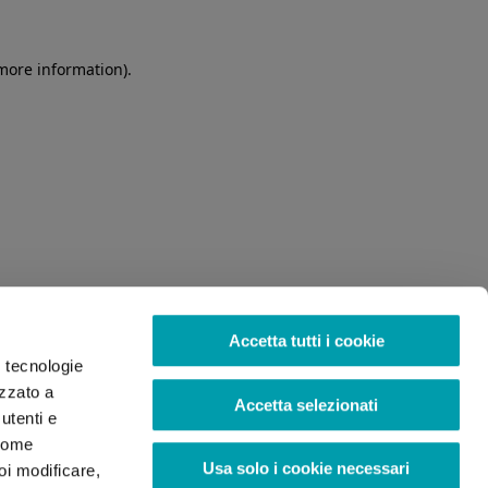
 more information)
.
Accetta tutti i cookie
o tecnologie
izzato a
Accetta selezionati
utenti e
 come
Usa solo i cookie necessari
oi modificare,