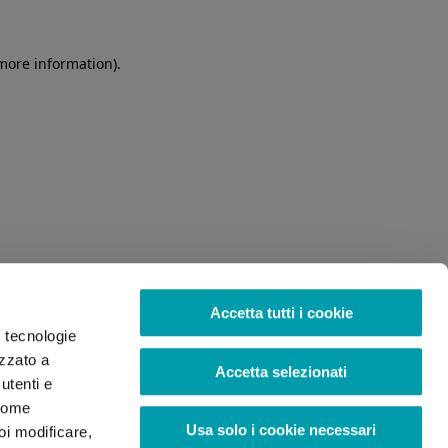
 more information)
.
Accetta tutti i cookie
o tecnologie
izzato a
Accetta selezionati
utenti e
 come
Usa solo i cookie necessari
oi modificare,