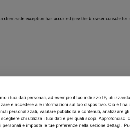
: a client-side exception has occurred (see the browser console for
iamo i tuoi dati personali, ad esempio il tuo indirizzo IP, utilizzand
zare e accedere alle informazioni sul tuo dispositivo. Ciò è final
uti personalizzati, valutare pubblicità e contenuti, analizzare gli 
 scegliere chi utilizza i tuoi dati e per quali scopi. Approfondisci
ti personali e imposta le tue preferenze nella sezione dettagli. Pu